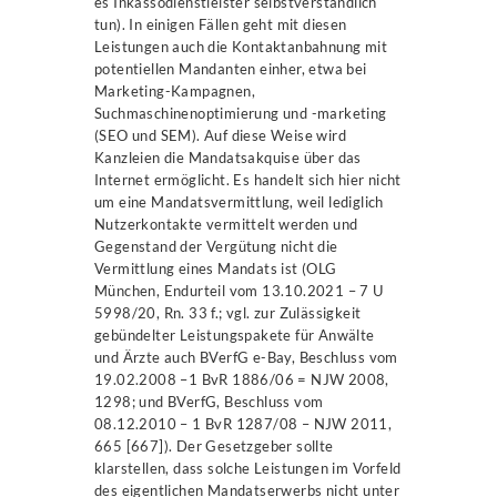
es Inkassodienstleister selbstverständlich
tun). In einigen Fällen geht mit diesen
Leistungen auch die Kontaktanbahnung mit
potentiellen Mandanten einher, etwa bei
Marketing-Kampagnen,
Suchmaschinenoptimierung und -marketing
(SEO und SEM). Auf diese Weise wird
Kanzleien die Mandatsakquise über das
Internet ermöglicht. Es handelt sich hier nicht
um eine Mandatsvermittlung, weil lediglich
Nutzerkontakte vermittelt werden und
Gegenstand der Vergütung nicht die
Vermittlung eines Mandats ist (OLG
München, Endurteil vom 13.10.2021 – 7 U
5998/20, Rn. 33 f.; vgl. zur Zulässigkeit
gebündelter Leistungspakete für Anwälte
und Ärzte auch BVerfG e-Bay, Beschluss vom
19.02.2008 –1 BvR 1886/06 = NJW 2008,
1298; und BVerfG, Beschluss vom
08.12.2010 – 1 BvR 1287/08 – NJW 2011,
665 [667]). Der Gesetzgeber sollte
klarstellen, dass solche Leistungen im Vorfeld
des eigentlichen Mandatserwerbs nicht unter