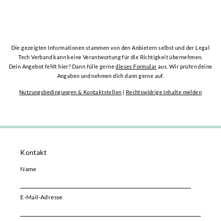
Die gezeigten Informationen stammen von den Anbietern selbst und der Legal
Tech Verband kann keine Verantwortung für die Richtigkeit übernehmen.
Dein Angebot fehlt hier? Dann fülle gerne
dieses Formular
aus. Wir prüfen deine
Angaben und nehmen dich dann gerne auf.
Nutzungsbedingungen & Kontaktstellen
|
Rechtswidrige Inhalte melden
Kontakt
Name
E-Mail-Adresse
Bitte i