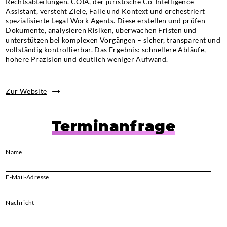
Rechtsabteilungen. COIA, der juristische Co-Intelligence
Assistant, versteht Ziele, Fälle und Kontext und orchestriert
spezialisierte Legal Work Agents. Diese erstellen und prüfen
Dokumente, analysieren Risiken, überwachen Fristen und
unterstützen bei komplexen Vorgängen – sicher, transparent und
vollständig kontrollierbar. Das Ergebnis: schnellere Abläufe,
höhere Präzision und deutlich weniger Aufwand.
Zur Website
Terminanfrage
Name
E-Mail-Adresse
Bi
Nachricht