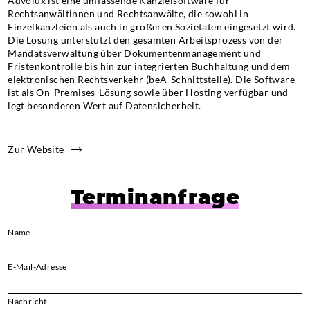
Advolux ist eine umfassende Kanzleisoftware für
Rechtsanwältinnen und Rechtsanwälte, die sowohl in
Einzelkanzleien als auch in größeren Sozietäten eingesetzt wird.
Die Lösung unterstützt den gesamten Arbeitsprozess von der
Mandatsverwaltung über Dokumentenmanagement und
Fristenkontrolle bis hin zur integrierten Buchhaltung und dem
elektronischen Rechtsverkehr (beA-Schnittstelle). Die Software
ist als On-Premises-Lösung sowie über Hosting verfügbar und
legt besonderen Wert auf Datensicherheit.
Zur Website
Terminanfrage
Name
E-Mail-Adresse
Bi
Nachricht