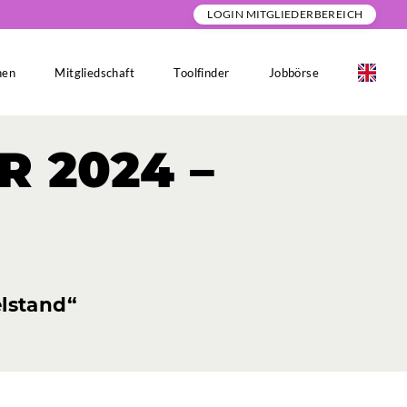
LOGIN MITGLIEDERBEREICH
nen
Mitgliedschaft
Toolfinder
Jobbörse
R
2024
–
elstand“