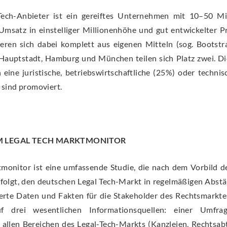
Tech-Anbieter ist ein gereiftes Unternehmen mit 10–50 Mit
Umsatz in einstelliger Millionenhöhe und gut entwickelter Pro
ren sich dabei komplett aus eigenen Mitteln (sog. Bootstrap
Hauptstadt, Hamburg und München teilen sich Platz zwei. D
eine juristische, betriebswirtschaftliche (25%) oder techni
sind promoviert.
 LEGAL TECH MARKTMONITOR
monitor ist eine umfassende Studie, die nach dem Vorbild 
rfolgt, den deutschen Legal Tech-Markt in regelmäßigen Abst
rte Daten und Fakten für die Stakeholder des Rechtsmarktes
uf drei wesentlichen Informationsquellen: einer Umfr
 allen Bereichen des Legal-Tech-Markts (Kanzleien, Rechtsabt